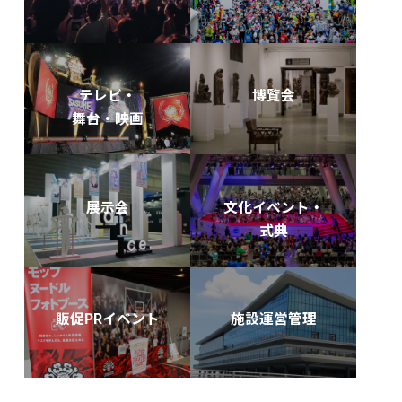
テレビ・
博覧会
舞台・映画
展示会
文化イベント・
式典
販促PRイベント
施設運営管理