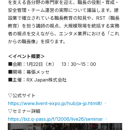
を支える各分野の専門家を迎え、職長の役割・育成・
安全管理・チーム運営の実際について議論します。建
設業で確立されている職長教育の知見や、RST（職長
教育）を担う講師の視点、大規模現場を統括する実務
者の視点を交えながら、エンタメ業界における「これ
からの職長像」を探ります。
＜イベント概要＞
■会期：1月22日（木） 13：30～15：00
■開場：幕張メッセ
■主催：RX Japan株式会社
▽公式サイト
https://www.livent-expo.jp/hub/ja-jp.html#/
▽セミナー詳細
https://biz.q-pass.jp/f/12006/live26/seminar